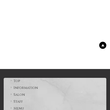
[!% } %]
[%title%]
Top
Information
Salon
Staff
Menu