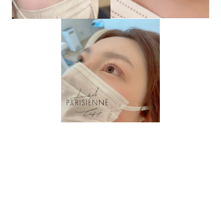
[!% if (image.url!="") {
%]